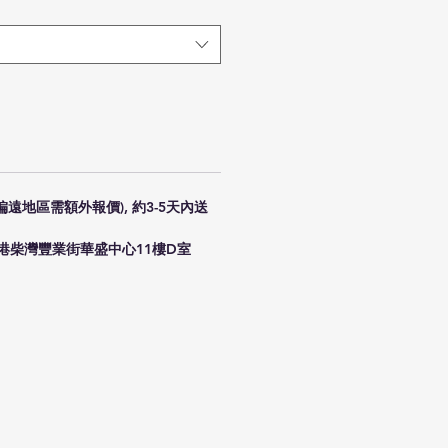
(偏遠地區需額外報價), 約3-5天內送
港柴灣豐業街華盛中心11樓D室