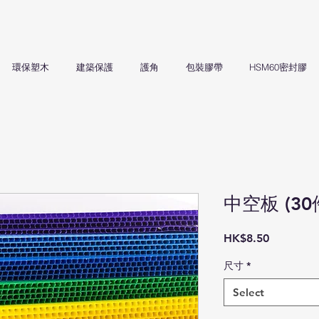
環保塑木
建築保護
護角
包裝膠帶
HSM60密封膠
中空板 (30
Price
HK$8.50
尺寸
*
Select