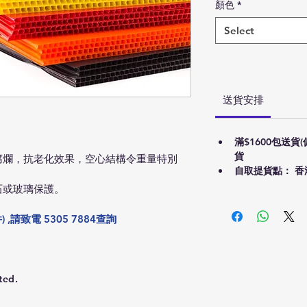
顏色
*
Select
送貨安排
滿$1600包送貨
貨
腐爛，抗老化效果，空心結構令重量特別
自取提貨點： 香
石或玻璃保護。
,請致電 5305 7884查詢
ted.